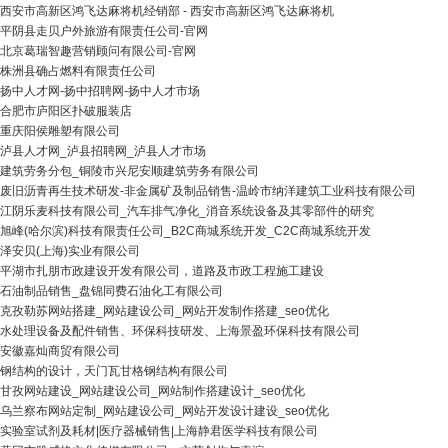
西安市高新区鸿飞达麻将机经销部 - 西安市高新区鸿飞达麻将机
平阴县走贝户外旅游有限责任公司-官网
北京葛瑞智趣营销顾问有限公司-官网
株洲县确占燃料有限责任公司
扬中人才网-扬中招聘网-扬中人才市场
合肥市庐阳区扑破服装店
重庆阳侯雕塑有限公司
泸县人才网_泸县招聘网_泸县人才市场
建筑劳务分包_铜陵市兴尼安顺建筑劳务有限公司
废旧沥青再生技术研发-非金属矿及制品销售-温岭市纳洋建筑工业科技有限公司
江阴乐麦科技有限公司_汽车排气净化_消音系统设备及其零部件的研究
旭峰(哈尔滨)科技有限责任公司_B2C商城系统开发_C2C商城系统开发
泽安贝(上海)实业有限公司
平湖市扎朋市政建设开发有限公司，道路及市政工程施工建设
石油制品销售_盘锦同费石油化工有限公司
克孜勒苏网站搭建_网站建设公司_网站开发制作搭建_seo优化
水处理设备及配件销售、环保科技研发、上海景盈环保科技有限公司
安徽嘉灿商贸有限公司
钢结构的设计，天门瓦甘格钢结构有限公司
甘孜网站建设_网站建设公司_网站制作搭建设计_seo优化
乌兰察布网站定制_网站建设公司_网站开发设计建设_seo优化
实验室试剂及耗材|医疗器械销售|上海静君医学科技有限公司