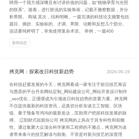
聘用一个我方感深嗜且有讨讲价值的问题，如“植物孕育与光照
的联系”。接着，进行肤浅的实验筹画，记载不雅察数据，并分
析界限。 商城 其次，结构明晰。一篇完满的科技论文频繁包括
题目、摘抄、实验标的、才调、界限、论断和反想几个部分。
说话要纯粹明了，幸免使用复杂术语。 举例，一篇400
新闻动态
拷克网：探索改日科技新趋势
2026-05-19
在科技赶紧发展的今天，拷克网看成一家专注于前沿技艺筹议
与愚弄的平台丹东网站定制_网站建设公司_网站开发设计制作
_seo优化，正缓缓成为引颈改日科技趋势的首要力量。拷克网
不仅提供最新的科技资讯，还真切分析东谈主工智能、区块
链、量子预备等鸿沟的最新发达，匡助用户把抓科技发展的脉
搏。 辽阳财式祖股份公司 拷克网的上风在于其专科性和前瞻
性。通过集聚大众顶尖科学家和工程师的不雅点，拷克网为读
者带来泰斗的技艺解读与权衡。不管是对新兴技艺的深度理