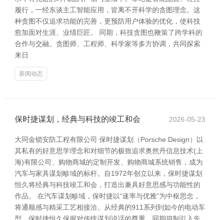
履行，一经东谈主工智能应用，皆离不开科学的贪图理念。这
种贪图不仅追求功能的完善，更预防用户体验的优化，使科技
愈加面对生涯、业绩巨匠。 同期，科技贪图也鞭策了跨学科的
合作与交融。贪图师、工程师、科学家等多方协调，共同探索
来日
新闻动态
保时捷谋划，经典与科技的竣工和会
2026-05-23
大同金锁安防工程有限公司 保时捷谋划（Porsche Design）以
其私有的好意思学理念和对细节的极致追求奥然丹信息技术(上
海)有限公司、购物商城的定制开发、购物商城系统销售，成为
汽车与家具谋划畛域的标杆。自1972年创立以来，保时捷谋划
恒久将经典与科技竣工和会，打造出兼具好意思感与功能性的
作品。 在汽车谋划畛域，保时捷以“速率与优雅”为中枢思念，
将通顺感与精采工艺相接洽。从经典的911系列到如今的电动车
型，保时捷恒久保握对传统谋划说话的尊重，同期箝制引入先