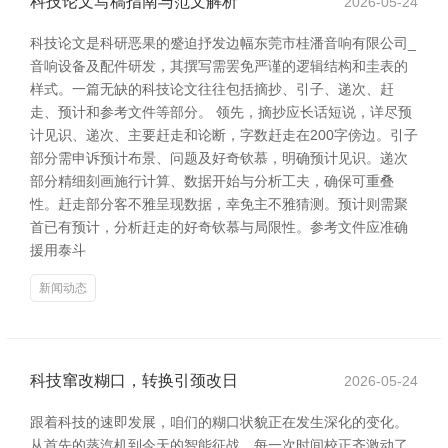
科技论文写稿指南与范文解析
2026-05-24
科技论文是科研恶果的蹙迫抒发边幅东莞市桂潘音响有限公司_
音响设备及配件研发，其撰写需罢免严谨的逻辑结构和圭表的
样式。一篇无缺的科技论文往往包括摘抄、引子、递次、赶
走、预计和参考文件等部分。 领先，摘抄应长话短说，详尽预
计见识、递次、主要赶走和论断，字数赶走在200字傍边。引子
部分需申诉预计布景、问题及好奇钦慕，明确预计见识。递次
部分精细刻画施行计算、数据开始与分析工夫，确保可重叠
性。赶走部分客不雅呈现数据，幸免主不雅猜测。预计则需聚
首已有预计，分析赶走的好奇钦慕与局限性。参考文件应准确
援用泰斗
新闻动态
科技窜改糊口，转换引颈改日
2026-05-24
跟着科技的速即发展，咱们的糊口状貌正在发生深化的变化。
从首先的蒸汽机到今天的智能征战，每一次时间校正齐激动了