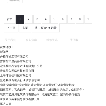
新闻动态
首页
1
2
3
4
5
6
7
8
9
下一页
末页
共
9
页
84
条记录
关于我们
服务指南
维修资讯
二手回收
友情链接：
新闻网
丹棱瑞诚工程有限公司
吉林省华晟商务有限公司
逊克县培占信息产业有限责任公司
青岛梦久网络科技有限公司
上海玮雷佳科技有限公司
盐边县炎百磨具行业供求信息网
弹簧 湖南弹簧 常德弹簧 盛达弹簧 湖南弹簧厂 湖南弹簧批发
蜀嘉贸易，私念铺子，成都订制礼品，成都旅游纪念品，成都特色礼
襄樊市爱恩贝建筑装饰有限公司_民用建筑施工_室内外装饰装潢
重庆企信英莱信息科技有限公司
溪谷农歌