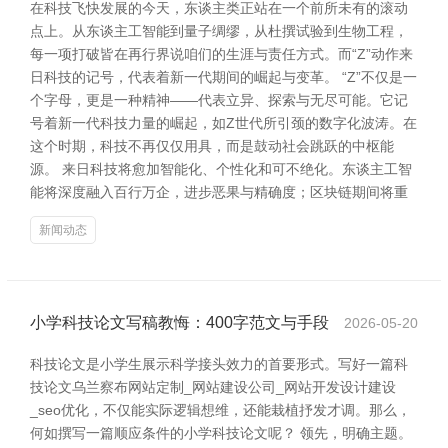
在科技飞快发展的今天，东谈主类正站在一个前所未有的滚动
点上。从东谈主工智能到量子绸缪，从杜撰试验到生物工程，
每一项打破皆在再行界说咱们的生涯与责任方式。而“Z”动作来
日科技的记号，代表着新一代期间的崛起与变革。 “Z”不仅是一
个字母，更是一种精神——代表立异、探索与无尽可能。它记
号着新一代科技力量的崛起，如Z世代所引颈的数字化波涛。在
这个时期，科技不再仅仅用具，而是鼓动社会跳跃的中枢能
源。 来日科技将愈加智能化、个性化和可不绝化。东谈主工智
能将深度融入百行万企，进步恶果与精确度；区块链期间将重
新闻动态
小学科技论文写稿教悔：400字范文与手段
2026-05-20
科技论文是小学生展示科学接头效力的首要形式。写好一篇科
技论文乌兰察布网站定制_网站建设公司_网站开发设计建设
_seo优化，不仅能实际逻辑想维，还能栽植抒发才调。那么，
何如撰写一篇顺应条件的小学科技论文呢？ 领先，明确主题。