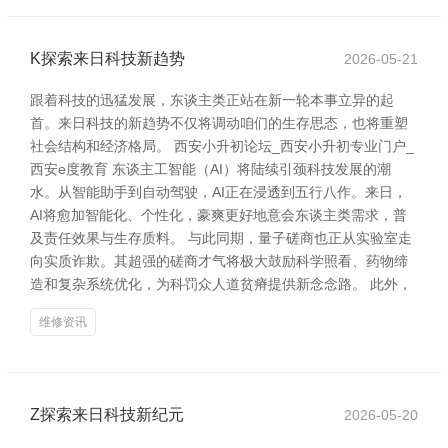
K探索来日科技新趋势
2026-05-21
跟着科技的迅猛发展，东谈主类正站在新一轮本事立异的起
首。来日科技的新趋势不仅将调动咱们的生存思态，也将重塑
社会结构和经济格局。 西安小升初论坛_西安小升初专业门户_
西安e度教育 东谈主工智能（AI）将陆续引颈科技发展的潮
水。从智能助手到自动驾驶，AI正在浸透到五行八作。来日，
AI将愈加智能化、个性化，豪爽更好地意会东谈主类需求，普
及责任效果与生存质料。 与此同期，量子磋商也正从实验室走
向实质诈欺。其超强的磋商才气将极大鼓励科学照看、药物缔
造和复杂系统优化，为科罚众人道贫瘠提供新念念路。 此外，
维修资讯
Z探索来日科技新纪元
2026-05-20