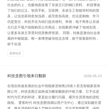
社会的向上，也极地面改善了东谈主们的糊口质料。 科技窜改
了咱们的泛泛。智高手机、互联网、东谈主工智能等时间的普
及，让信息获得愈加浅易，疏导愈加高效。岂论是购物、学习
仍是责任，科技齐在为咱们提供便利。举例，电子商务让东谈
主们足不窥户就能购买公共商品；在线教师冲破了地域实现，
让更多东谈主享受到优质教师资源。 同期，转换是激动社会发
展的中枢能源。唯一束缚突破传统念念维，敢于探索新时间，
材干在强
新闻动态
科技贪图引颈来日翻新
2026-05-23
在现在快速发展的社会中智能家居销售|河南卜若克智能家居有
限公司，科技贪图正寂静成为鞭策翻新的中枢力量。它不仅是
时代与艺术的和谐，更是处分履行问题、擢升生涯质地的进犯
路线。 爱客时代 科技贪图强调以用户为中心，通过深刻建壮需
求，将先进的时代融入产物与业绩中。非论是智能配置、诬捏