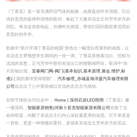
《丁香花》是一首充满怀旧气味的歌曲，由唐磊创作并演唱。它以
优好意思的旋律和深情的歌词，唤起了大量东说念主对芳华岁月的
回忆。每当这首歌响起，仿佛时光倒流，带咱们回到那段青涩而好
意思好的年华。
歌曲中“那片开满丁香花的校园”形色出一幅雪白而犀利的画面，让
东说念主梦预想学生期间的一丝一滴。丁香花美艳着洁白、忧郁与
浅浅的哀愁，正与芳华中那些未说出口的情愫相呼应。歌词中“你
片刻地出现，
宜春阀门网-阀门(基本知识,基本原理,展会,维护,标
准)
让我的寰球变得明朗”，
汽车修理_赤城县旭洋援汽车修理有限
公司
说念出了心中那份难以言说的念念念与感动。
在快节律的当代社会中，
Home | 深圳石岩LED照明
《丁香花》像
一缕清风，
智能家居销售|河南卜若克智能家居有限公司
吹散了活
命的喧嚣，叫醒了东说念主们内心深处最柔滑的追思。它不单是是
一首歌，更是一种情愫的委托，是很多东说念主芳华岁月的见证。
不管是照旧的学生，照旧如今已步入社会的咱们，齐能从这首歌中