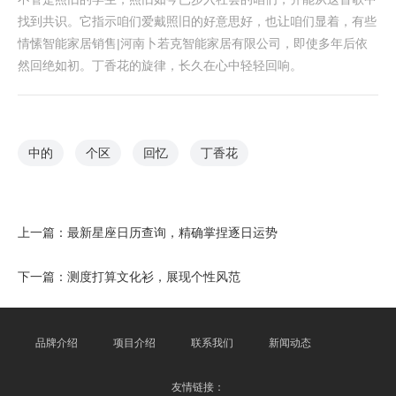
找到共识。它指示咱们爱戴照旧的好意思好，也让咱们显着，有些
情愫智能家居销售|河南卜若克智能家居有限公司，即使多年后依
然回绝如初。丁香花的旋律，长久在心中轻轻回响。
中的
个区
回忆
丁香花
上一篇：
最新星座日历查询，精确掌捏逐日运势
下一篇：
测度打算文化衫，展现个性风范
品牌介绍
项目介绍
联系我们
新闻动态
友情链接：