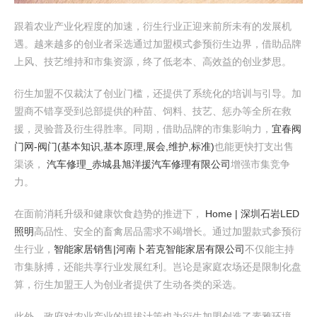
跟着农业产业化程度的加速，衍生行业正迎来前所未有的发展机
遇。越来越多的创业者采选通过加盟模式参预衍生边界，借助品牌
上风、技艺维持和市集资源，终了低老本、高效益的创业梦思。
衍生加盟不仅裁汰了创业门槛，还提供了系统化的培训与引导。加
盟商不错享受到总部提供的种苗、饲料、技艺、惩办等全所在救
援，灵验普及衍生得胜率。同期，借助品牌的市集影响力，
宜春阀
门网-阀门(基本知识,基本原理,展会,维护,标准)
也能更快打支出售
渠谈，
汽车修理_赤城县旭洋援汽车修理有限公司
增强市集竞争
力。
在面前消耗升级和健康饮食趋势的推进下，
Home | 深圳石岩LED
照明
高品性、安全的畜禽居品需求不竭增长。通过加盟款式参预衍
生行业，
智能家居销售|河南卜若克智能家居有限公司
不仅能主持
市集脉搏，还能共享行业发展红利。岂论是家庭农场还是限制化盘
算，衍生加盟王人为创业者提供了生动各类的采选。
此外，政府对农业产业的提拔计策也为衍生加盟创造了素雅环境。